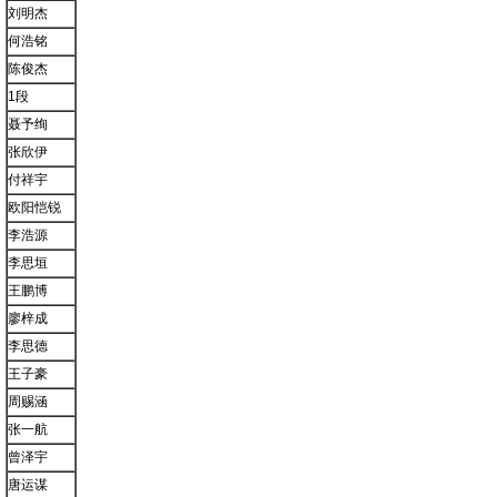
刘明杰
何浩铭
陈俊杰
1
段
聂予绚
张欣伊
付祥宇
欧阳恺锐
李浩源
李思垣
王鹏博
廖梓成
李思德
王子豪
周赐涵
张一航
曾泽宇
唐运谋